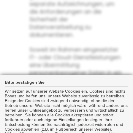
separate Aufzeichnungen, um
die Anforderungen an die
Sicherheit der
Datenverarbeitung zu
dokumentieren.
Soweit im Rahmen eingesetzter
IT- oder Cloud-Dienstleistungen
eine Übermittlung
personenbezogener Daten in ein
Drittland erfolgt, wird diese nur
Bitte bestätigen Sie
unter Einhaltung der Vorgaben
Wir setzen auf unserer Website Cookies ein. Cookies sind nichts
des Kapitels 5 DSGVO
Böses und helfen uns, unsere Website zuverlässig zu betreiben.
Einige der Cookies sind zwingend notwendig, ohne die der
durchgeführt, insbesondere auf
Betrieb unserer Website nicht möglich wäre, während andere uns
Grundlage eines
helfen unser Onlineangebot zu verbessern und wirtschaftlich zu
betreiben. Sie können alle Cookies akzeptieren und sofort
Angemessenheitsbeschlusses
fortfahren oder auch eigene Einstellungen festlegen. Ihre
Entscheidung können Sie nachträglich jederzeit widerrufen und
(Art. 45 DSGVO) oder geeigneter
Cookies abwählen (z.B. im Fußbereich unserer Website).